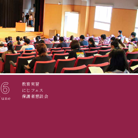
6
教育実習
にじフェス
保護者懇談会
June